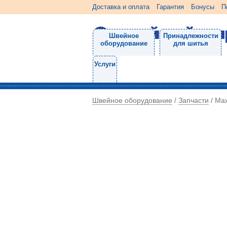
Доставка и оплата
Гарантия
Бонусы
П
Швейное
Принадлежности
оборудование
для шитья
Услуги
Швейное оборудование
Запчасти
/
/
Мах