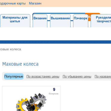
одарочные карты
Магазин
Материалы для
Рукодели
Вязание
Вышивание
Пэчворк
шитья
творчес
овые колеса
Маховые колеса
Популярные
По возрастанию цены
По убыванию цены
По назван
9
бонусов