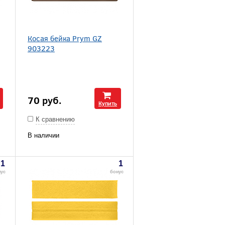
Косая бейка Prym GZ
903223
70
руб.
Купить
К сравнению
В наличии
1
1
нус
бонус