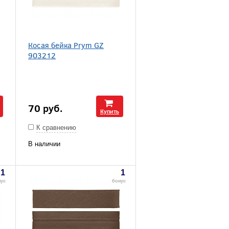
Косая бейка Prym GZ
903212
70
руб.
Купить
К сравнению
В наличии
1
1
нус
бонус