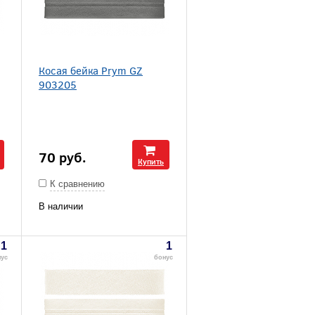
Косая бейка Prym GZ
903205
70
руб.
Купить
К сравнению
В наличии
1
1
нус
бонус