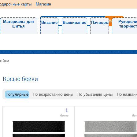
одарочные карты
Магазин
Материалы для
Рукодели
Вязание
Вышивание
Пэчворк
шитья
творчес
ейки
Косые бейки
Популярные
По возрастанию цены
По убыванию цены
По назван
1
бонус
бо