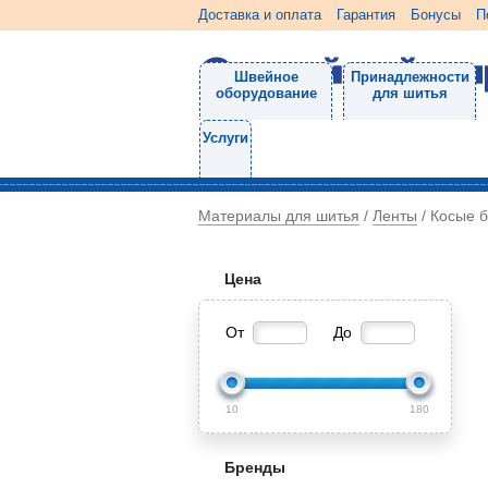
Доставка и оплата
Гарантия
Бонусы
П
Швейное
Принадлежности
оборудование
для шитья
Услуги
Материалы для шитья
Ленты
/
/
Косые б
Цена
От
До
10
180
Бренды