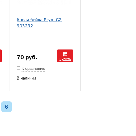
Косая бейка Prym GZ
903232
70
руб.
Купить
К сравнению
В наличии
6