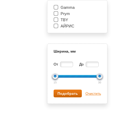
Gamma
Prym
TBY
АЙРИС
Ширина, мм
От
До
15
30
Очистить