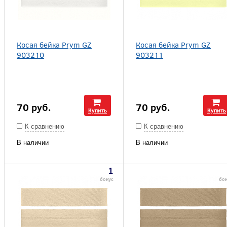
Косая бейка Prym GZ
Косая бейка Prym GZ
903210
903211
70
руб.
70
руб.
Купить
Купить
К сравнению
К сравнению
В наличии
В наличии
1
бонус
бо