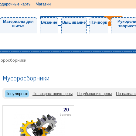
одарочные карты
Магазин
Материалы для
Рукодели
Вязание
Вышивание
Пэчворк
шитья
творчес
оросборники
Мусоросборники
Популярные
По возрастанию цены
По убыванию цены
По назван
20
бонусов