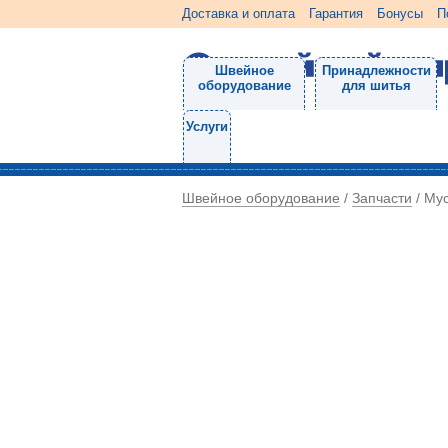
Доставка и оплата
Гарантия
Бонусы
П
Швейное
Принадлежности
оборудование
для шитья
Услуги
Швейное оборудование
Запчасти
/
/
Мус