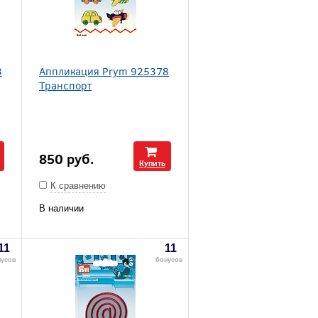
3
Аппликация Prym 925378
Транспорт
850
руб.
Купить
К сравнению
В наличии
11
11
нусов
бонусов