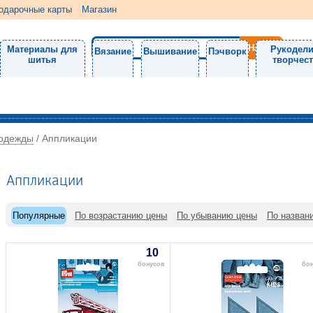
одарочные карты
Магазин
Материалы для
Рукодели
Вязание
Вышивание
Пэчворк
шитья
творчес
 одежды
/
Аппликации
Аппликации
Популярные
По возрастанию цены
По убыванию цены
По назван
10
бонусов
бо