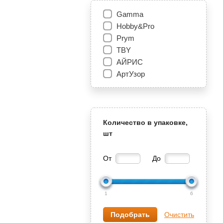
Gamma
Hobby&Pro
Prym
TBY
АЙРИС
АртУзор
Количество в упаковке,
шт
От
До
1
6
Очистить