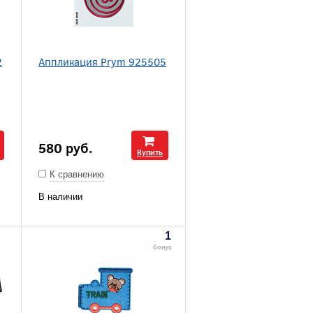
2
Аппликация Prym 925505
580
руб.
Купить
К сравнению
В наличии
1
бонус