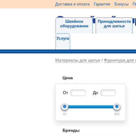
Доставка и оплата
Гарантия
Бонусы
П
Швейное
Принадлежности
оборудование
для шитья
Услуги
Материалы для шитья
Фурнитура для
/
Цена
От
До
40
850
Бренды