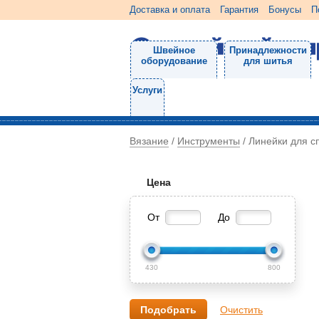
Доставка и оплата
Гарантия
Бонусы
П
Швейное
Принадлежности
оборудование
для шитья
Услуги
Вязание
Инструменты
/
/
Линейки для с
Цена
От
До
430
800
Очистить