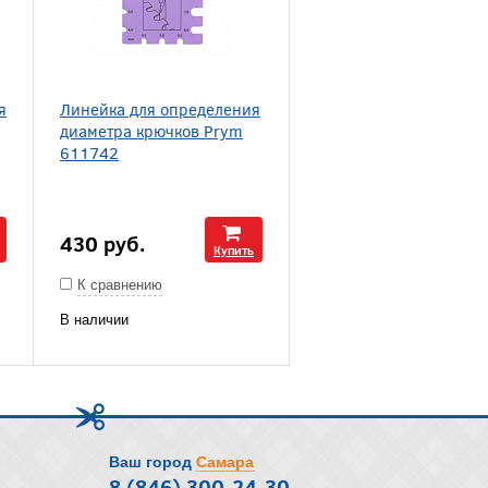
я
Линейка для определения
диаметра крючков Prym
611742
430
руб.
Купить
К сравнению
В наличии
Ваш город
Самара
8 (846) 300-24-30