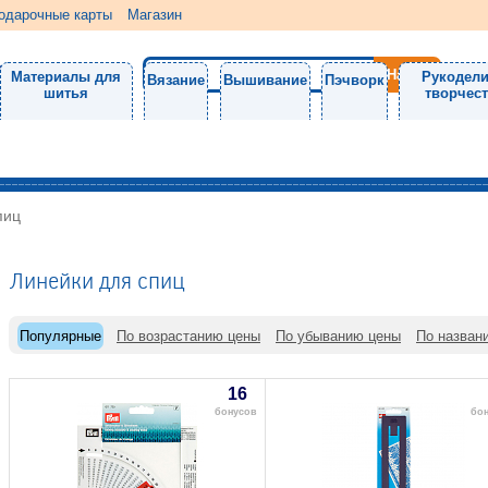
одарочные карты
Магазин
Материалы для
Рукодели
Вязание
Вышивание
Пэчворк
шитья
творчес
пиц
Линейки для спиц
Популярные
По возрастанию цены
По убыванию цены
По назван
16
бонусов
бо