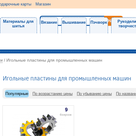
одарочные карты
Магазин
Материалы для
Рукодели
Вязание
Вышивание
Пэчворк
шитья
творчес
ти
/
Игольные пластины для промышленных машин
Игольные пластины для промышленных машин
Популярные
По возрастанию цены
По убыванию цены
По назван
9
бонусов