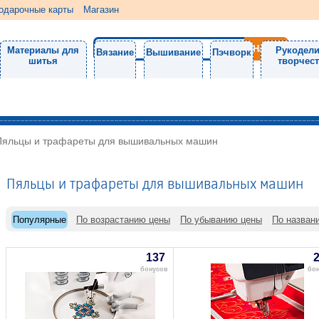
одарочные карты
Магазин
Материалы для
Рукодели
Вязание
Вышивание
Пэчворк
шитья
творчес
Пяльцы и трафареты для вышивальных машин
Пяльцы и трафареты для вышивальных машин
Популярные
По возрастанию цены
По убыванию цены
По назван
137
бонусов
бон