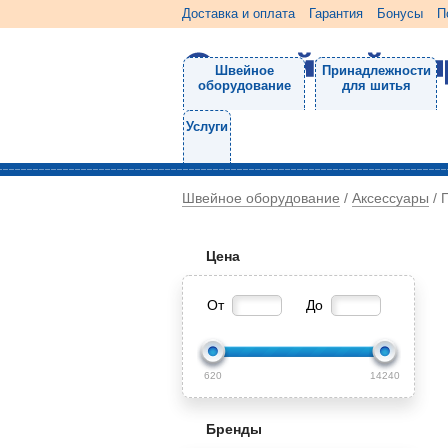
Доставка и оплата
Гарантия
Бонусы
П
Швейное
Принадлежности
оборудование
для шитья
Услуги
Швейное оборудование
Аксессуары
/
/
Цена
От
До
620
14240
Бренды