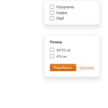
Husqvarna
Inspira
Pfaff
Размер
26*15 см
4*4 см
Очистить