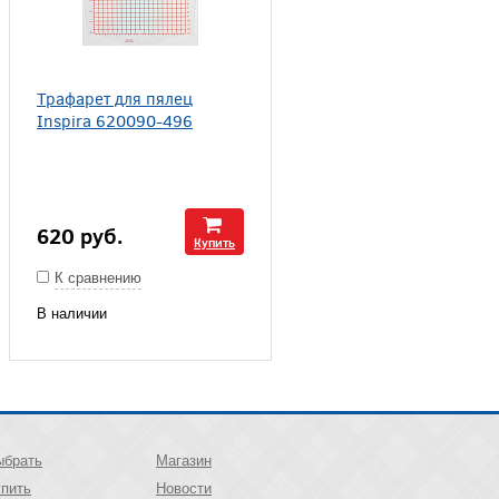
Трафарет для пялец
Inspira 620090-496
620
руб.
Купить
К сравнению
В наличии
ыбрать
Магазин
упить
Новости