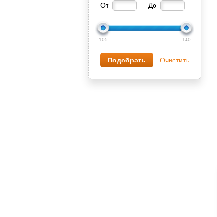
От
До
105
140
Очистить