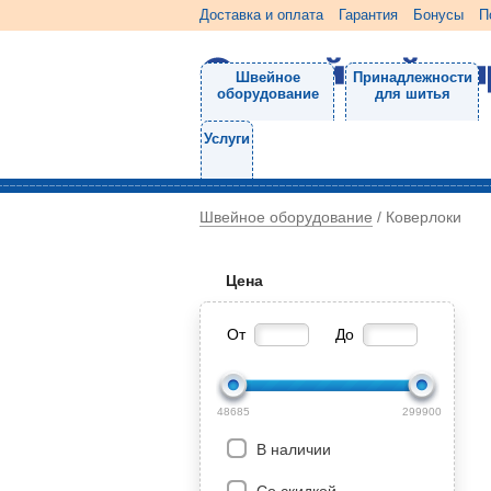
Доставка и оплата
Гарантия
Бонусы
П
Швейное
Принадлежности
оборудование
для шитья
Услуги
Швейное оборудование
/
Коверлоки
Цена
От
До
48685
299900
В наличии