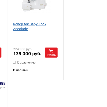
Коверлок Baby Lock
Accolade
224 900
руб.
139 000
руб.
Купить
К сравнению
В наличии
998
нусов