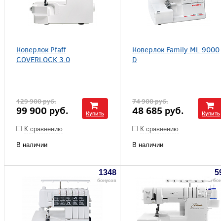
Коверлок Pfaff
Коверлок Family МL 9000
COVERLOCK 3.0
D
129 900
руб.
74 900
руб.
99 900
руб.
48 685
руб.
Купить
Купить
К сравнению
К сравнению
В наличии
В наличии
1348
5
бонусов
бо