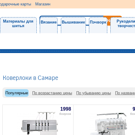
одарочные карты
Магазин
Материалы для
Рукодели
Вязание
Вышивание
Пэчворк
шитья
творчес
Коверлоки в Самаре
Популярные
По возрастанию цены
По убыванию цены
По назван
1998
бонусов
бон