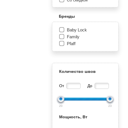
Со скидкой
Бренды
Baby Lock
Family
Pfaff
Количество швов
От
До
20
23
Мощность, Вт