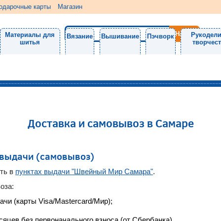
одарочные карты
Магазин
Материалы для
Рукодели
Вязание
Вышивание
Пэчворк
шитья
творчес
Доставка и самовывоз в Самаре
 выдачи (самовывоз)
ть в
пунктах выдачи "Швейный Мир Самара"
.
оза:
чи (карты Visa/Mastercard/Мир);
сяцев без первоначального взноса (от Сбербанка)