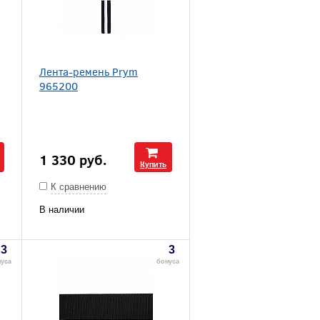
Лента-ремень Prym
965200
1 330
руб.
Купить
К сравнению
В наличии
3
3
уса
бонуса