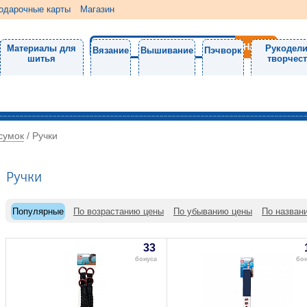
одарочные карты
Магазин
Материалы для
Рукодели
Вязание
Вышивание
Пэчворк
шитья
творчес
сумок
/
Ручки
Ручки
Популярные
По возрастанию цены
По убыванию цены
По назван
33
бонуса
бо