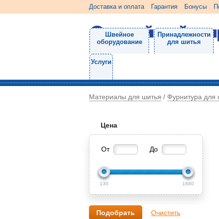
Доставка и оплата
Гарантия
Бонусы
П
Швейное
Принадлежности
оборудование
для шитья
Услуги
Материалы для шитья
Фурнитура для 
/
Цена
От
До
130
1680
Очистить