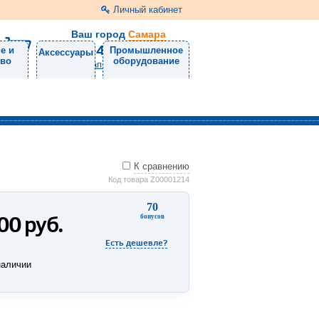
Личный кабинет
Ваш город
Самара
8 (846) 300-24-30
е и
Промышленное
Аксессуары
тво
оборудование
Напишите нам
К сравнению
Код товара Z00001214
70
500
руб.
бонусов
Есть дешевле?
наличии