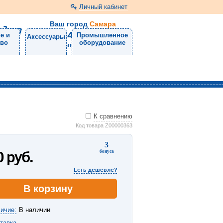
Личный кабинет
Ваш город
Самара
8 (846) 300-24-30
е и
Промышленное
Аксессуары
тво
оборудование
Напишите нам
К сравнению
Код товара Z00000363
3
0
руб.
бонуса
Есть дешевле?
В корзину
ичие:
В наличии
тавка