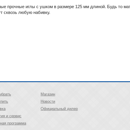
ые прочные иглы с ушком в размере 125 мм длиной. Будь то ма
ут сквозь любую набивку.
ыбрать
Магазин
упить
Новости
вка
Официальный дилер
тия и сервис
ная программа