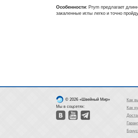
Особенности
:
Prym предлагает длинн
закаленные иглы легко и точно пройд
© 2026 «Швейный Мир»
Как в
Мы в соцсетях:
Как к
Доста
Гаран
Бонус