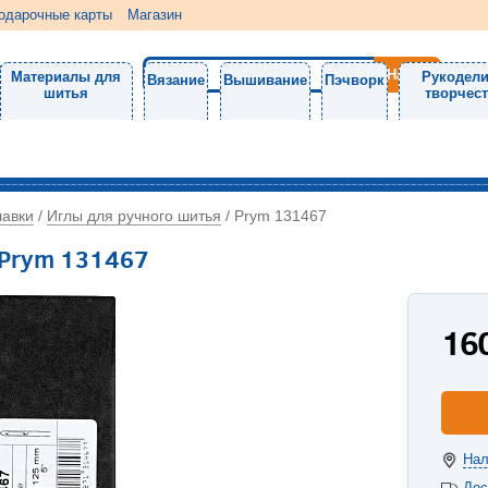
одарочные карты
Магазин
Материалы для
Рукодели
Вязание
Вышивание
Пэчворк
шитья
творчес
лавки
Иглы для ручного шитья
/
/
Prym 131467
 Prym 131467
16
Нал
Дос