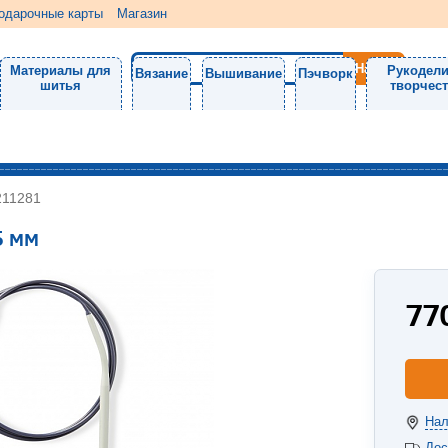
одарочные карты
Магазин
Материалы для
Рукодели
Вязание
Вышивание
Пэчворк
шитья
творчес
211281
5 мм
77
Нал
Дос