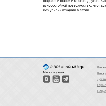
шарфов и шапок и многого другого. С
износостойкой поверхностью, что гар
без усилий входили в петли.
© 2026 «Швейный Мир»
Как в
Мы в соцсетях:
Как к
Доста
Гаран
Бонус