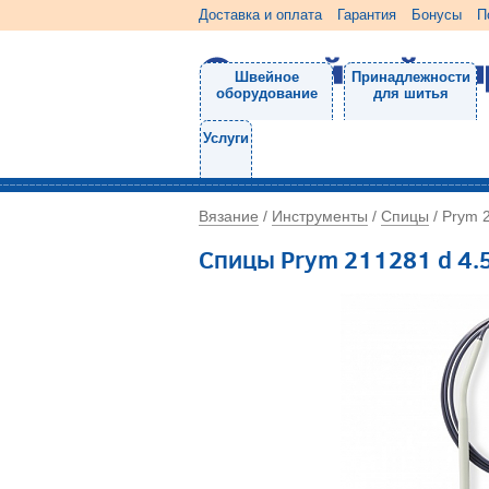
Доставка и оплата
Гарантия
Бонусы
П
Швейное
Принадлежности
оборудование
для шитья
Услуги
Вязание
Инструменты
Спицы
/
/
/
Prym 
Спицы Prym 211281 d 4.