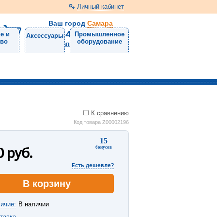
Личный кабинет
Ваш город
Самара
8 (846) 300-24-30
е и
Промышленное
Аксессуары
тво
оборудование
Напишите нам
К сравнению
Код товара Z00002196
15
0
руб.
бонусов
Есть дешевле?
В корзину
ичие:
В наличии
тавка