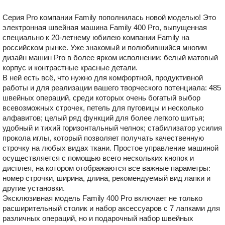
Серия Pro компании Family пополнилась новой моделью! Это
электронная швейная машина Family 400 Pro, выпущенная
специально к 20-летнему юбилею компании Family на
российском рынке. Уже знакомый и полюбившийся многим
дизайн машин Pro в более ярком исполнении: белый матовый
корпус и контрастные красные детали.
В ней есть всё, что нужно для комфортной, продуктивной
работы и для реализации вашего творческого потенциала: 485
швейных операций, среди которых очень богатый выбор
всевозможных строчек, петель для пуговицы и несколько
алфавитов; целый ряд функций для более легкого шитья;
удобный и тихий горизонтальный челнок; стабилизатор усилия
прокола иглы, который позволяет получать качественную
строчку на любых видах ткани. Простое управление машиной
осуществляется с помощью всего нескольких кнопок и
дисплея, на котором отображаются все важные параметры:
номер строчки, ширина, длина, рекомендуемый вид лапки и
другие установки.
Эксклюзивная модель Family 400 Pro включает не только
расширительный столик и набор аксессуаров с 7 лапками для
различных операций, но и подарочный набор швейных