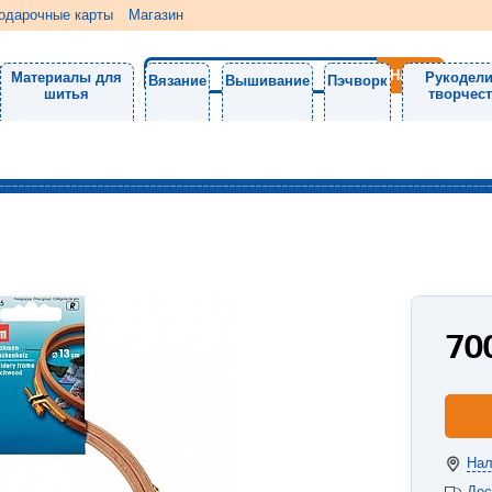
одарочные карты
Магазин
Материалы для
Рукодели
Вязание
Вышивание
Пэчворк
шитья
творчес
70
Нал
Дос