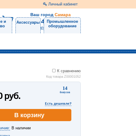
Личный кабинет
Ваш город
Самара
8 (846) 300-24-30
е и
Промышленное
Аксессуары
тво
оборудование
Напишите нам
К сравнению
Код товара Z00001052
14
0
руб.
бонусов
Есть дешевле?
В корзину
ичие:
В наличии
тавка