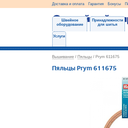
Доставка и оплата
Гарантия
Бонусы
П
Швейное
Принадлежности
оборудование
для шитья
Услуги
Вышивание
Пяльцы
/
/
Prym 611675
Пяльцы Prym 611675