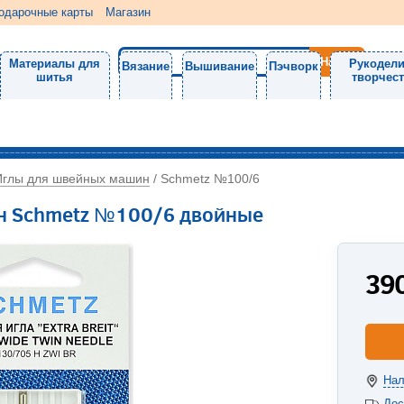
одарочные карты
Магазин
Материалы для
Рукодели
Вязание
Вышивание
Пэчворк
шитья
творчес
Иглы для швейных машин
/
Schmetz №100/6
н Schmetz №100/6 двойные
39
Нал
Дос