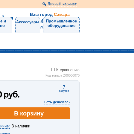
Личный кабинет
Ваш город
Самара
8 (846) 300-24-30
е и
Промышленное
Аксессуары
тво
оборудование
Напишите нам
К сравнению
Код товара Z00000070
7
0
руб.
бонусов
Есть дешевле?
В корзину
ичие:
В наличии
тавка